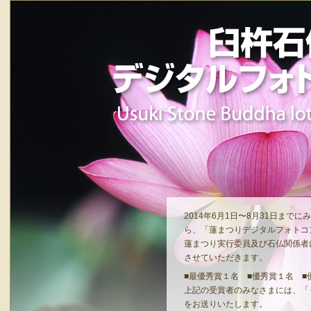
2014年6月1日〜8月31日まで
ら、「蓮まつりデジタルフォトコ
蓮まつり実行委員及び石仏関係者
させていただきます。
■最優秀賞１名 ■優秀賞１名 ■
上記の受賞者のみなさまには、「
をお送りいたします。