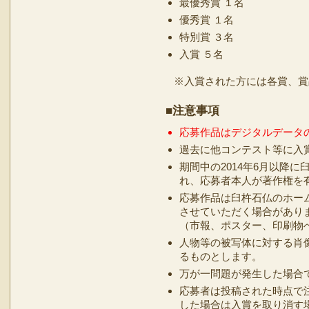
最優秀賞 １名
優秀賞 １名
特別賞 ３名
入賞 ５名
※入賞された方には各賞、賞
■注意事項
応募作品はデジタルデータ
過去に他コンテスト等に入
期間中の2014年6月以降
れ、応募者本人が著作権を
応募作品は臼杵石仏のホー
させていただく場合があり
（市報、ポスター、印刷物
人物等の被写体に対する肖
るものとします。
万が一問題が発生した場合
応募者は投稿された時点で
した場合は入賞を取り消す