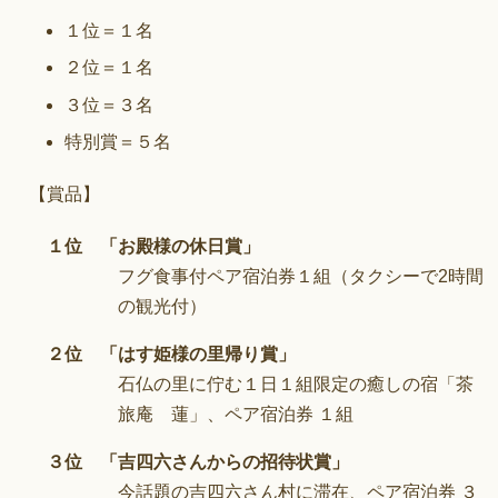
１位＝１名
２位＝１名
３位＝３名
特別賞＝５名
【賞品】
１位 「お殿様の休日賞」
フグ食事付ペア宿泊券１組（タクシーで2時間
の観光付）
２位 「はす姫様の里帰り賞」
石仏の里に佇む１日１組限定の癒しの宿「茶
旅庵 蓮」、ペア宿泊券 １組
３位 「吉四六さんからの招待状賞」
今話題の吉四六さん村に滞在、ペア宿泊券 ３