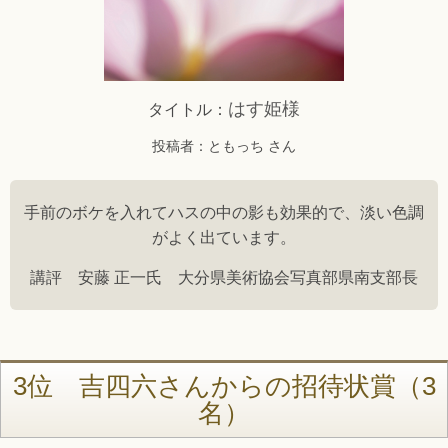
はす姫様
タイトル：
投稿者：ともっち さん
手前のボケを入れてハスの中の影も効果的で、淡い色調
がよく出ています。
講評 安藤 正一氏 大分県美術協会写真部県南支部長
3位 吉四六さんからの招待状賞（3
名）